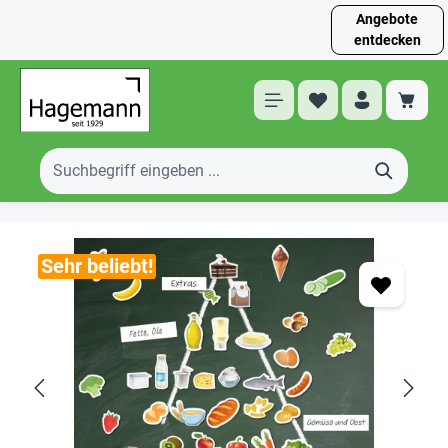
Angebote
entdecken
Sehr beliebt!