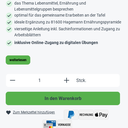
das Thema Lebensmittel, Ernährung und
Lebensmittelgruppen besprechen
optimal für das gemeinsame Erarbeiten an der Tafel
ideale Ergänzung zu 81600 Hagemann Ernährungspyramide
vierseitige Anleitung inkl. Sachinformationen und Zugang zu
Arbeitsblättern
inklusive Online-Zugang zu digitalen Übungen
weiterlesen
Produkt Anzahl: Gib den gewünschten Wert e
Stck.
In den Warenkorb
Zum Merkzettel hinzufügen