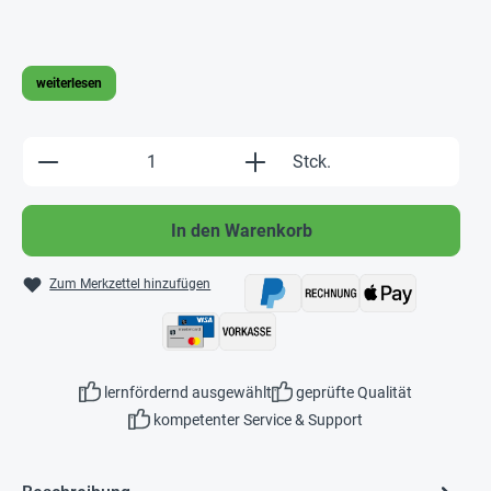
weiterlesen
Produkt Anzahl: Gib den gewünschten Wert e
Stck.
In den Warenkorb
Zum Merkzettel hinzufügen
lernfördernd ausgewählt
geprüfte Qualität
kompetenter Service & Support