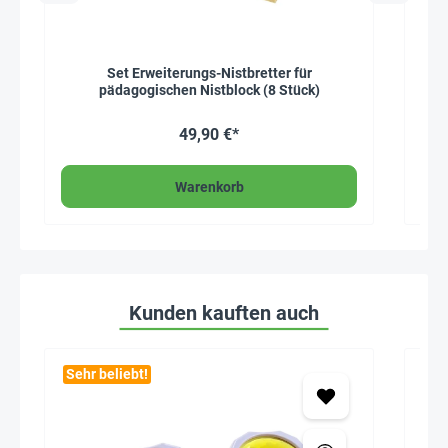
Set Erweiterungs-Nistbretter für
H
pädagogischen Nistblock (8 Stück)
49,90 €*
Warenkorb
Kunden kauften auch
Sehr beliebt!