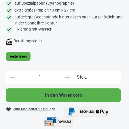
auf Spezialpapier (Cyanographie)
extra goßes Papier: 43 cm x 27 cm
aufgelegte Gegenstände hinterlassen nach kurzer Belichtung
in der Sonne ihre Kontur
Fixierung mit Wasser
Beratungsvideo
weiterlesen
Produkt Anzahl: Gib den gewünschten Wert e
Stck.
In den Warenkorb
Zum Merkzettel hinzufügen