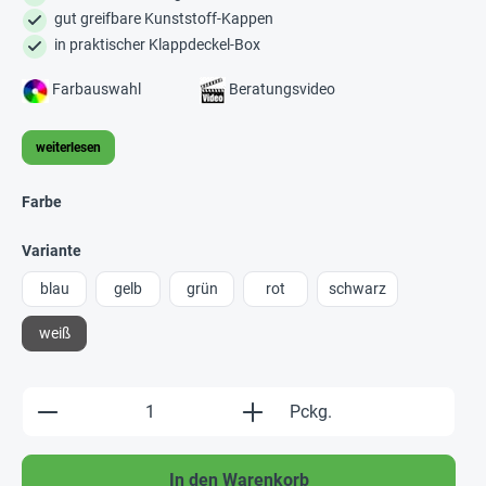
gut greifbare Kunststoff-Kappen
in praktischer Klappdeckel-Box
Farbauswahl
Beratungsvideo
weiterlesen
Farbe
Variante
blau
gelb
grün
rot
schwarz
weiß
Produkt Anzahl: Gib den gewünschten Wert e
Pckg.
In den Warenkorb