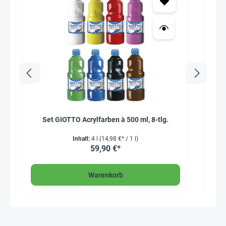
Set GIOTTO Acrylfarben à 500 ml, 8-tlg.
Blo
Inhalt:
4 l
(14,98 €* / 1 l)
59,90 €*
Warenkorb