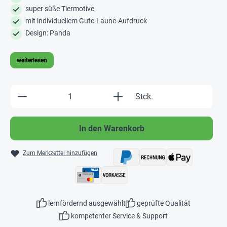
super süße Tiermotive
mit individuellem Gute-Laune-Aufdruck
Design: Panda
weiterlesen
Produkt Anzahl: Gib den gewünschten Wert e
Stck.
In den Warenkorb
Zum Merkzettel hinzufügen
lernfördernd ausgewählt
geprüfte Qualität
kompetenter Service & Support