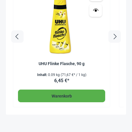
UHU Flinke Flasche, 90 g
T
Inhalt:
0.09 kg
(71,67 €* / 1 kg)
6,45 €*
Warenkorb