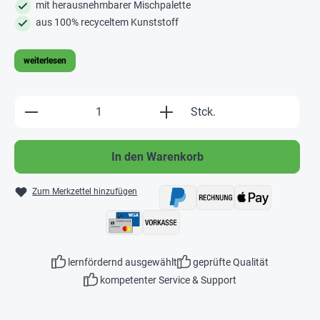
mit herausnehmbarer Mischpalette
aus 100% recyceltem Kunststoff
weiterlesen
Produkt Anzahl: Gib den gewünschten Wert e
Stck.
In den Warenkorb
Zum Merkzettel hinzufügen
lernfördernd ausgewählt
geprüfte Qualität
kompetenter Service & Support