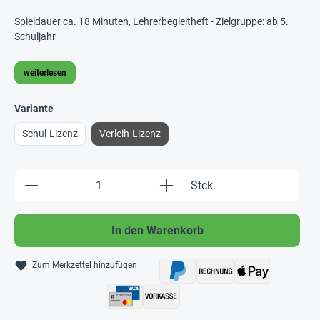
Spieldauer ca. 18 Minuten, Lehrerbegleitheft - Zielgruppe: ab 5.
Schuljahr
weiterlesen
Variante
Schul-Lizenz
Verleih-Lizenz
Produkt Anzahl: Gib den gewünschten Wert e
Stck.
In den Warenkorb
Zum Merkzettel hinzufügen