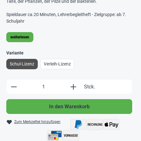
Tiere, der Pflanzen, der Pilze und der Bakterien.
Spieldauer ca.20 Minuten, Lehrerbegleitheft - Zielgruppe: ab 7.
Schuljahr
weiterlesen
Variante
Schul-Lizenz
Verleih-Lizenz
Produkt Anzahl: Gib den gewünschten Wert e
Stck.
In den Warenkorb
Zum Merkzettel hinzufügen