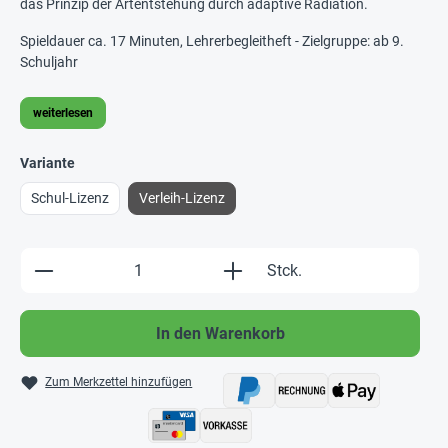
das Prinzip der Artentstehung durch adaptive Radiation.
Spieldauer ca. 17 Minuten, Lehrerbegleitheft - Zielgruppe: ab 9.
Schuljahr
weiterlesen
Variante
Schul-Lizenz
Verleih-Lizenz
Produkt Anzahl: Gib den gewünschten Wert e
Stck.
In den Warenkorb
Zum Merkzettel hinzufügen