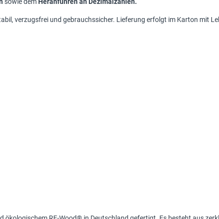
n
sowie dem
Heranführen an Dezimalzahlen.
tabil, verzugsfrei und gebrauchssicher. Lieferung erfolgt im Karton mit 
nd ökologischem RE-Wood® in Deutschland gefertigt. Es besteht aus zerk