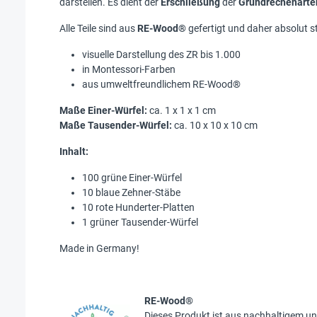
darstellen. Es dient der
Erschließung
der
Grundrechenarte
Alle Teile sind aus
RE-Wood®
gefertigt und daher absolut s
visuelle Darstellung des ZR bis 1.000
in Montessori-Farben
aus umweltfreundlichem RE-Wood®
Maße Einer-Würfel:
ca. 1 x 1 x 1 cm
Maße Tausender-Würfel:
ca. 10 x 10 x 10 cm
Inhalt:
100 grüne Einer-Würfel
10 blaue Zehner-Stäbe
10 rote Hunderter-Platten
1 grüner Tausender-Würfel
Made in Germany!
RE-Wood®
Dieses Produkt ist aus nachhaltigem u