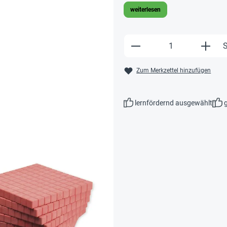
weiterlesen
Produkt Anzahl: Gi
S
Zum Merkzettel hinzufügen
lernfördernd ausgewählt
g