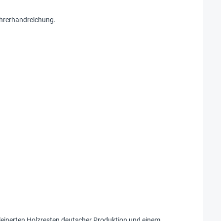
Lehrerhandreichung.
leinerten Holzresten deutscher Produktion und einem