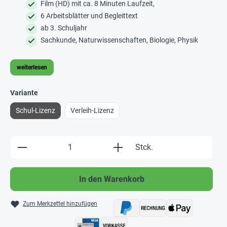
Film (HD) mit ca. 8 Minuten Laufzeit,
6 Arbeitsblätter und Begleittext
ab 3. Schuljahr
Sachkunde, Naturwissenschaften, Biologie, Physik
weiterlesen
Variante
Schul-Lizenz
Verleih-Lizenz
Produkt Anzahl: Gib den gewünschten Wert e
Stck.
In den Warenkorb
Zum Merkzettel hinzufügen