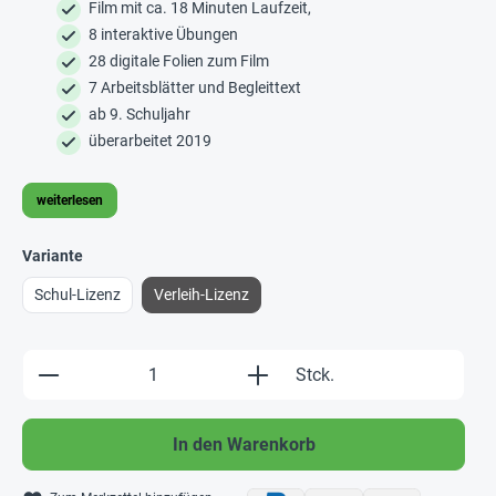
Film mit ca. 18 Minuten Laufzeit,
8 interaktive Übungen
28 digitale Folien zum Film
7 Arbeitsblätter und Begleittext
ab 9. Schuljahr
überarbeitet 2019
weiterlesen
Variante
Schul-Lizenz
Verleih-Lizenz
Produkt Anzahl: Gib den gewünschten Wert e
Stck.
In den Warenkorb