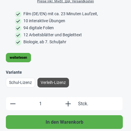
Preise inkl. MwSt. zzgl. Versandkosten
Film (DE/EN) mit ca. 23 Minuten Laufzeit,
10 interaktive Übungen
94 digitale Folien
12 Arbeitsblätter und Begleittext
Biologie, ab 7. Schuljahr
weiterlesen
Variante
Schul-Lizenz
Verleih-Lizenz
Produkt Anzahl: Gib den gewünschten Wert e
Stck.
In den Warenkorb