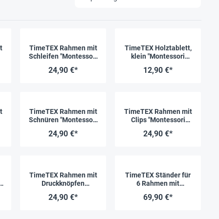
t
TimeTEX Rahmen mit
TimeTEX Holztablett,
i
Schleifen "Montessori
klein "Montessori
Premium"
Premium"
24,90 €*
12,90 €*
t
TimeTEX Rahmen mit
TimeTEX Rahmen mit
Schnüren "Montessori
Clips "Montessori
"
Premium"
Premium"
24,90 €*
24,90 €*
TimeTEX Rahmen mit
TimeTEX Ständer für
Druckknöpfen
6 Rahmen mit
"Montessori Premium"
Verschlüssen
24,90 €*
69,90 €*
“
"Montessori Premium"