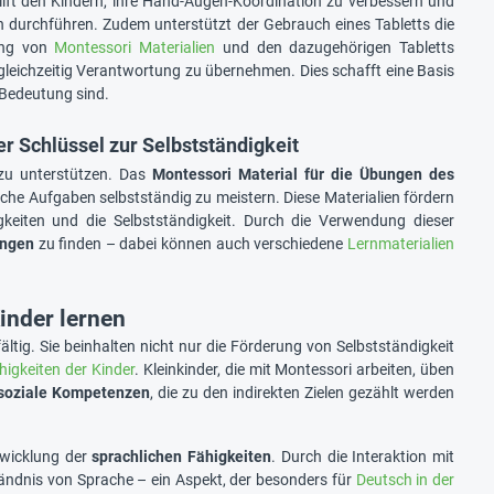
ilft den Kindern, ihre Hand-Augen-Koordination zu verbessern und
men durchführen. Zudem unterstützt der Gebrauch eines Tabletts die
dung von
Montessori Materialien
und den dazugehörigen Tabletts
eichzeitig Verantwortung zu übernehmen. Dies schafft eine Basis
 Bedeutung sind.
r Schlüssel zur Selbstständigkeit
u unterstützen. Das
Montessori Material für die Übungen des
iche Aufgaben selbstständig zu meistern. Diese Materialien fördern
gkeiten und die Selbstständigkeit. Durch die Verwendung dieser
ungen
zu finden – dabei können auch verschiedene
Lernmaterialien
inder lernen
fältig. Sie beinhalten nicht nur die Förderung von Selbstständigkeit
igkeiten der Kinder
. Kleinkinder, die mit Montessori arbeiten, üben
soziale Kompetenzen
, die zu den indirekten Zielen gezählt werden
twicklung der
sprachlichen Fähigkeiten
. Durch die Interaktion mit
tändnis von Sprache – ein Aspekt, der besonders für
Deutsch in der