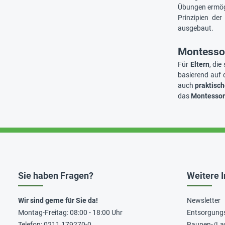
Übungen ermögl
Prinzipien de
ausgebaut.
Montessor
Für
Eltern
, die
basierend auf d
auch
praktisch
das
Montessor
Sie haben Fragen?
Weitere 
Wir sind gerne für Sie da!
Newsletter
Montag-Freitag: 08:00 - 18:00 Uhr
Entsorgung
Telefon: 0211 179270-0
Raupen-/La