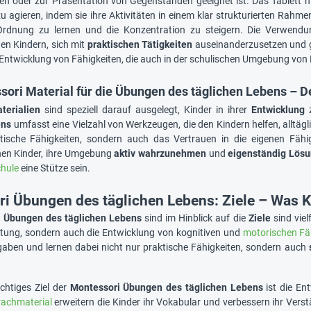
en oder zur Präsentation von Gegenständen geeignet ist. Das Tablett h
zu agieren, indem sie ihre Aktivitäten in einem klar strukturierten Rah
 Ordnung zu lernen und die Konzentration zu steigern. Die Verwen
den Kindern, sich mit
praktischen Tätigkeiten
auseinanderzusetzen und gl
e Entwicklung von Fähigkeiten, die auch in der schulischen Umgebung von
ori Material für die Übungen des täglichen Lebens – De
terialien
sind speziell darauf ausgelegt, Kinder in ihrer
Entwicklung
z
ens
umfasst eine Vielzahl von Werkzeugen, die den Kindern helfen, alltägl
ktische Fähigkeiten, sondern auch das Vertrauen in die eigenen Fähi
rnen Kinder, ihre Umgebung
aktiv wahrzunehmen
und
eigenständig Lös
chule
eine Stütze sein.
i Übungen des täglichen Lebens: Ziele – Was K
 Übungen des täglichen Lebens
sind im Hinblick auf die
Ziele
sind viel
tung, sondern auch die Entwicklung von kognitiven und
motorischen Fäh
fgaben und lernen dabei nicht nur praktische Fähigkeiten, sondern auch
ichtiges Ziel der
Montessori Übungen des täglichen Lebens
ist die En
rachmaterial
erweitern die Kinder ihr Vokabular und verbessern ihr Vers