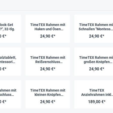
lock-Set
TimeTEX Rahmen mit
TimeTEX Rahmen mi
", 32-tlg.
Haken und Ösen
Schnallen "Montessor
"Montessori Premium"
Premium"
0 €*
24,90 €*
24,90 €*
lztablett,
TimeTEX Rahmen mit
TimeTEX Rahmen mi
ntessori
Reißverschluss
großen Knöpfen
ium"
"Montessori Premium"
"Montessori Premium
0 €*
24,90 €*
24,90 €*
ahmen mit
TimeTEX Rahmen mit
TimeTEX
schluss
kleinen Knöpfen
Anziehrahmen inkl.
i Premium"
"Montessori Premium"
Ständer, 7-tlg.
0 €*
24,90 €*
189,00 €*
„Montessori Premium