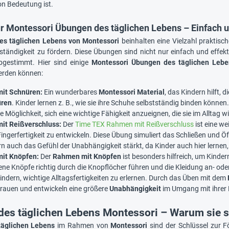
n Bedeutung ist.
ür Montessori Übungen des täglichen Lebens – Einfach u
es täglichen Lebens von Montessori
beinhalten eine Vielzahl praktisch
tständigkeit zu fördern. Diese Übungen sind nicht nur einfach und effe
bgestimmt. Hier sind einige
Montessori Übungen des täglichen Lebe
rden können:
it Schnüren:
Ein wunderbares
Montessori Material
, das Kindern hilft, 
üren
. Kinder lernen z. B., wie sie ihre Schuhe selbstständig binden könn
e Möglichkeit, sich eine wichtige Fähigkeit anzueignen, die sie im Alltag 
it Reißverschluss:
Der
Time TEX Rahmen mit Reißverschluss
ist eine we
e Fingerfertigkeit zu entwickeln. Diese Übung simuliert das Schließen und 
rn auch das Gefühl der Unabhängigkeit stärkt, da Kinder auch hier lernen
it Knöpfen:
Der
Rahmen mit Knöpfen
ist besonders hilfreich, um Kinde
ene Knöpfe richtig durch die Knopflöcher führen und die Kleidung an- ode
Kindern, wichtige Alltagsfertigkeiten zu erlernen. Durch das Üben mit dem
trauen und entwickeln eine größere
Unabhängigkeit
im Umgang mit ihrer 
es täglichen Lebens Montessori – Warum sie s
äglichen Lebens
im Rahmen von
Montessori
sind der Schlüssel zur 