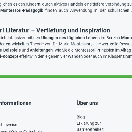
ichen es den Kindern, durch aktives Handeln eine tiefere Verbindung 
r
Montessori-Pädagogik
finden auch Anwendung in der schulischen A
i Literatur – Vertiefung und Inspiration
 sich intensiver mit den
Übungen des täglichen Lebens
im Bereich
Monte
er entwickelten Theorie von Dr. Maria Montessori, eine wertvolle Ressou
e Beispiele
und
Anleitungen
, wie Sie die Montessori-Prinzipien im Allta
i-Konzept
effektiv in den eigenen vier Wänden oder auch im Klassenzim
Informationen
Über uns
Blog
Erklärung zur
shinweise
Barrierefreiheit
rven-/Kokon-Gutschein