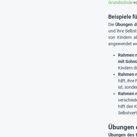
Grundschule
vo
Beispiele f
Die
Übungen d
und ihre Selbs
von Kindern a
angewendet we
Rahmen m
mit Schn
Kindern di
Rahmen m
hilft, ihr
ist, sonde
Rahmen m
verschied
hilft den 
Selbstver
Übungen d
Übungen des t