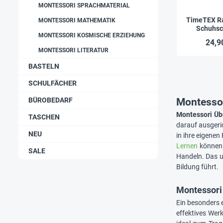
MONTESSORI SPRACHMATERIAL
TimeTEX R
MONTESSORI MATHEMATIK
Schuhsc
MONTESSORI KOSMISCHE ERZIEHUNG
"Montessor
24,9
MONTESSORI LITERATUR
BASTELN
SCHULFÄCHER
BÜROBEDARF
Montessor
Montessori Üb
TASCHEN
darauf ausgeric
NEU
in ihre eigenen
Lernen
können 
SALE
Handeln. Das u
Bildung führt.
Montessori 
Ein besonders 
effektives Wer