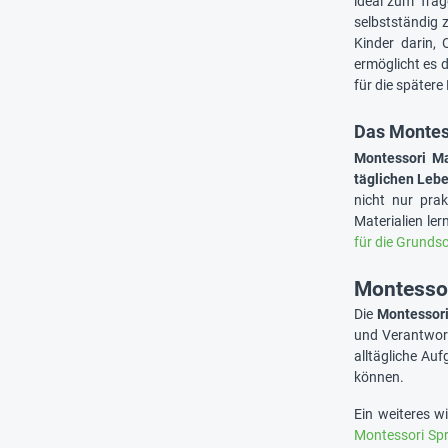
ideal zum Trag
selbstständig 
Kinder darin,
ermöglicht es 
für die später
Das Montess
Montessori Ma
täglichen Leb
nicht nur pra
Materialien le
für die Grunds
Montessor
Die
Montessori
und Verantwor
alltägliche Au
können.
Ein weiteres w
Montessori Sp