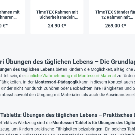
ahmen mit
TimeTEX Rahmen mit
TimeTEX Ständer fü
hnüren
Sicherheitsnadeln
12 Rahmen mit
i Premium"
"Montessori Premium"
Verschlüssen
0 €*
24,90 €*
269,00 €*
"Montessori Premium
i Übungen des täglichen Lebens – Die Grundla
ungen des täglichen Lebens
bieten Kindern die Möglichkeit, alltäglic
htet sein, die
sinnliche Wahrnehmung mit Montessori-Material
zu förder
 Fähigkeiten. In der
Montessori-Pädagogik
kann in diesem Kontext auch
Kinder nicht nur durch Zuhören oder Beobachten ihre Fähigkeiten und 
mfasst sowohl den Umgang mit Materialien als auch die Auseinanderset
Tabletts: Übungen des täglichen Lebens – Praktisches 
effektives Werkzeug sind die
Montessori Tabletts für Übungen des tägl
kzeug, um Kindern praktische Fähigkeiten beizubringen. Ein solches Tabl