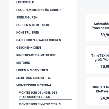
LERNSPIELE
PROGRAMMIEREN FÜR KINDER
SPIELFIGUREN
Schraubb
PUPPEN & STOFFTIERE
"Was passt?
KONSTRUIEREN
89,9
SANDUHREN & WASSERUHREN
GESCHENKIDEEN
KINDERPARTY & MITGEBSEL
TimeTEX Ho
groß "Mo
MOTORIK
Prem
18,9
LOBEN & MOTIVIEREN
LEHR- UND LERNMITTEL
MONTESSORI MATERIAL
TimeTEX R
Klettver
MONTESSORI ÜBUNGEN DES
"Montessor
PRAKTISCHEN LEBENS
24,9
MONTESSORI SINNESMATERIAL