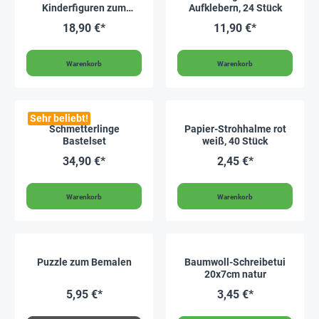
Kinderfiguren zum
Aufklebern, 24 Stück
Selbstgestalten, 24
18,90 €*
11,90 €*
Stück
Warenkorb
Warenkorb
Sehr beliebt!
Schmetterlinge
Papier-Strohhalme rot
Bastelset
weiß, 40 Stück
34,90 €*
2,45 €*
Warenkorb
Warenkorb
Puzzle zum Bemalen
Baumwoll-Schreibetui
20x7cm natur
5,95 €*
3,45 €*