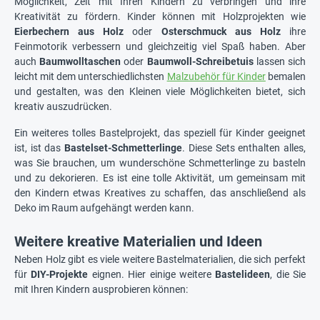
Möglichkeit, Zeit mit Ihren Kindern zu verbringen und ihre
Kreativität zu fördern. Kinder können mit Holzprojekten wie
Eierbechern aus Holz
oder
Osterschmuck aus Holz
ihre
Feinmotorik verbessern und gleichzeitig viel Spaß haben. Aber
auch
Baumwolltaschen
oder
Baumwoll-Schreibetuis
lassen sich
leicht mit dem unterschiedlichsten
Malzubehör für Kinder
bemalen
und gestalten, was den Kleinen viele Möglichkeiten bietet, sich
kreativ auszudrücken.
Ein weiteres tolles Bastelprojekt, das speziell für Kinder geeignet
ist, ist das
Bastelset-Schmetterlinge
. Diese Sets enthalten alles,
was Sie brauchen, um wunderschöne Schmetterlinge zu basteln
und zu dekorieren. Es ist eine tolle Aktivität, um gemeinsam mit
den Kindern etwas Kreatives zu schaffen, das anschließend als
Deko im Raum aufgehängt werden kann.
Weitere kreative Materialien und Ideen
Neben Holz gibt es viele weitere Bastelmaterialien, die sich perfekt
für
DIY-Projekte
eignen. Hier einige weitere
Bastelideen
, die Sie
mit Ihren Kindern ausprobieren können: