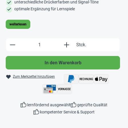
unterschiedliche Drückerfarben und Signal-Töne
optimale Ergänzung für Lernspiele
weiterlesen
Produkt Anzahl: Gib den gewünschten Wert e
Stck.
In den Warenkorb
Zum Merkzettel hinzufügen
lernfördernd ausgewählt
geprüfte Qualität
kompetenter Service & Support