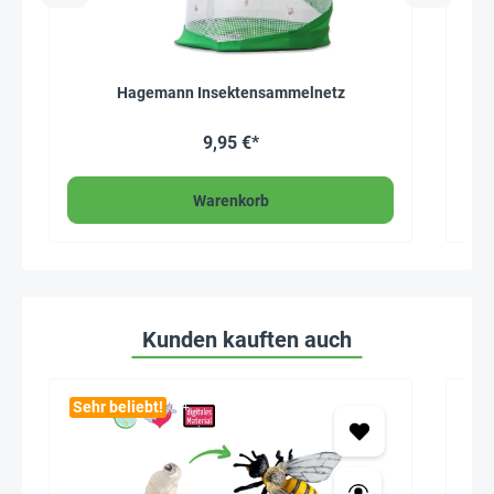
Hagemann Insektensammelnetz
M
9,95 €*
Warenkorb
Kunden kauften auch
Sehr beliebt!