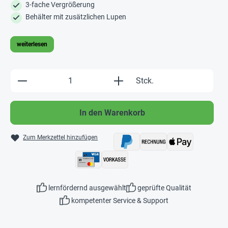
3-fache Vergrößerung
Behälter mit zusätzlichen Lupen
weiterlesen
Produkt Anzahl: Gib den gewünschten Wert e
Stck.
In den Warenkorb
Zum Merkzettel hinzufügen
lernfördernd ausgewählt
geprüfte Qualität
kompetenter Service & Support