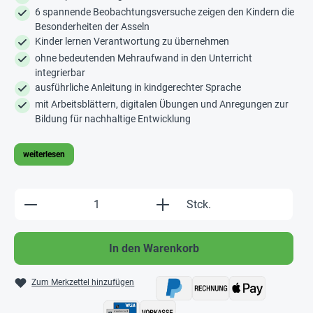
6 spannende Beobachtungsversuche zeigen den Kindern die
Besonderheiten der Asseln
Kinder lernen Verantwortung zu übernehmen
ohne bedeutenden Mehraufwand in den Unterricht
integrierbar
ausführliche Anleitung in kindgerechter Sprache
mit Arbeitsblättern, digitalen Übungen und Anregungen zur
Bildung für nachhaltige Entwicklung
weiterlesen
Produkt Anzahl: Gib den gewünschten Wert e
Stck.
In den Warenkorb
Zum Merkzettel hinzufügen