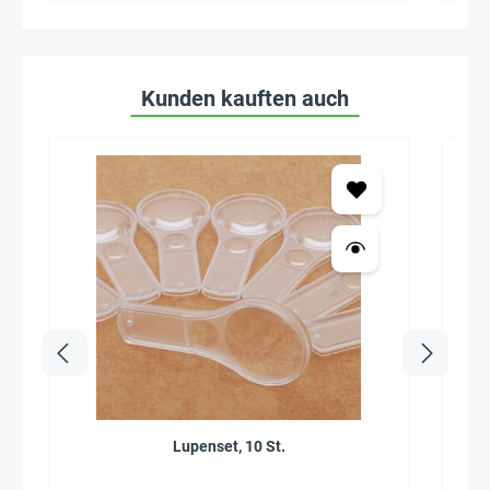
Kunden kauften auch
Lupenset, 10 St.
T