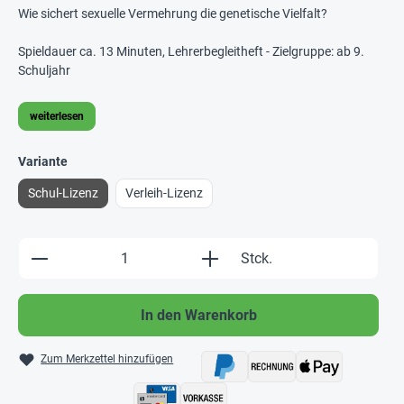
Wie sichert sexuelle Vermehrung die genetische Vielfalt?
Spieldauer ca. 13 Minuten, Lehrerbegleitheft - Zielgruppe: ab 9.
Schuljahr
weiterlesen
Variante
Schul-Lizenz
Verleih-Lizenz
Produkt Anzahl: Gib den gewünschten Wert e
Stck.
In den Warenkorb
Zum Merkzettel hinzufügen