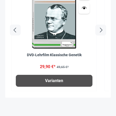
DVD-Lehrfilm Klassische Genetik
DV
29,90 €*
49,65 €*
Varianten