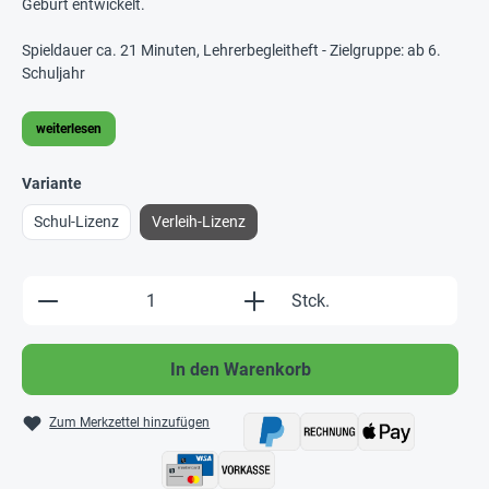
Geburt entwickelt.
Spieldauer ca. 21 Minuten, Lehrerbegleitheft - Zielgruppe: ab 6.
Schuljahr
weiterlesen
Variante
Schul-Lizenz
Verleih-Lizenz
Produkt Anzahl: Gib den gewünschten Wert e
Stck.
In den Warenkorb
Zum Merkzettel hinzufügen