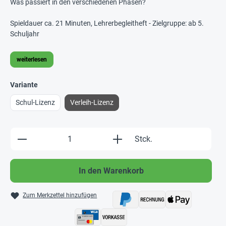
Was passiert in den verschiedenen Phasen?
Spieldauer ca. 21 Minuten, Lehrerbegleitheft - Zielgruppe: ab 5.
Schuljahr
weiterlesen
Variante
Schul-Lizenz
Verleih-Lizenz
Produkt Anzahl: Gib den gewünschten Wert e
Stck.
In den Warenkorb
Zum Merkzettel hinzufügen