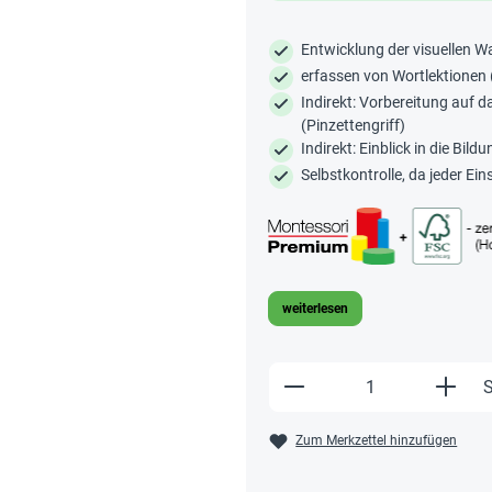
Entwicklung der visuellen
erfassen von Wortlektionen (
Indirekt: Vorbereitung auf d
(Pinzettengriff)
Indirekt: Einblick in die Bil
Selbstkontrolle, da jeder Ei
weiterlesen
Produkt Anzahl: Gi
S
Zum Merkzettel hinzufügen