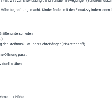
 halten, was zur Entwicklung der brachialen Bewegungen (Schultermuskula
Höhe begreifbar gemacht. Kinder finden mit den Einsatzzylindern einen lei
 Größenunterschieden
…)
g der Greifmuskulatur der Schreibfinger (Pinzettengriff)
gene Öffnung passt
viduelles Üben
nehmender Höhe