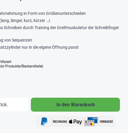
 Wahrnehmung in Form von Größenunterschieden
lang, länger, kurz, kürzer …)
as Schreiben durch Training der Greifmuskulatur der Schreibfinger
dung von Sequenzen
nsatzzylinder nur in die eigene Öffnung passt
b den gewünschten Wert ein oder benutze 
tck.
In den Warenkorb