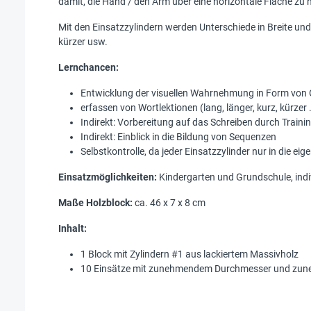
damit, die Hand / den Arm über eine horizontale Fläche zu
Mit den Einsatzzylindern werden Unterschiede in Breite und 
kürzer usw.
Lernchancen:
Entwicklung der visuellen Wahrnehmung in Form von
erfassen von Wortlektionen (lang, länger, kurz, kürzer 
Indirekt: Vorbereitung auf das Schreiben durch Trainin
Indirekt: Einblick in die Bildung von Sequenzen
Selbstkontrolle, da jeder Einsatzzylinder nur in die ei
Einsatzmöglichkeiten:
Kindergarten und Grundschule, indi
Maße Holzblock:
ca. 46 x 7 x 8 cm
Inhalt:
1 Block mit Zylindern #1 aus lackiertem Massivholz
10 Einsätze mit zunehmendem Durchmesser und zu