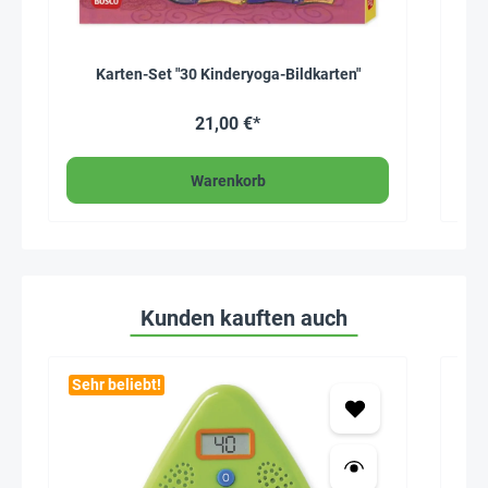
Karten-Set "30 Kinderyoga-Bildkarten"
Kar
21,00 €*
Warenkorb
Kunden kauften auch
Sehr beliebt!