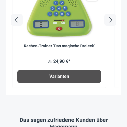
Rechen-Trainer "Das magische Dreieck"
Hag
24,90 €*
Ab
Varianten
Das sagen zufriedene Kunden über
Hagemann