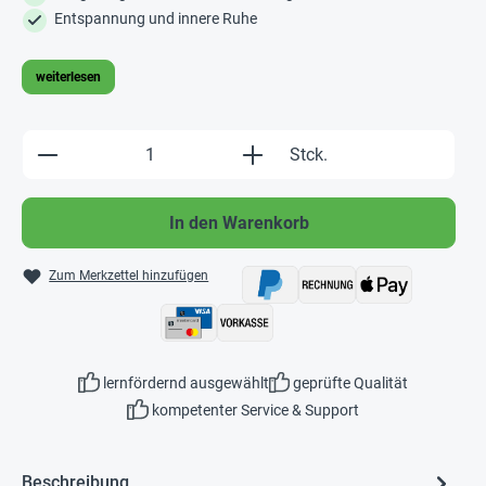
Entspannung und innere Ruhe
weiterlesen
Produkt Anzahl: Gib den gewünschten Wert e
Stck.
In den Warenkorb
Zum Merkzettel hinzufügen
lernfördernd ausgewählt
geprüfte Qualität
kompetenter Service & Support
Beschreibung