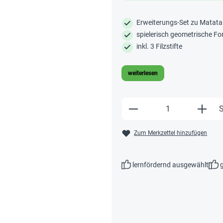
Erweiterungs-Set zu Matata
spielerisch geometrische F
inkl. 3 Filzstifte
weiterlesen
Produkt Anzahl: Gi
S
Zum Merkzettel hinzufügen
lernfördernd ausgewählt
g