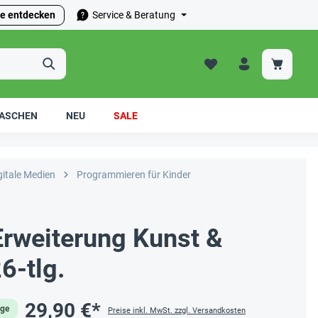
e entdecken
Service & Beratung
ASCHEN
NEU
SALE
gitale Medien
Programmieren für Kinder
rweiterung Kunst &
6-tlg.
29,90 €*
age
Preise inkl. MwSt. zzgl. Versandkosten