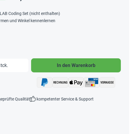
LAB Coding Set (nicht enthalten)
ormen und Winkel kennenlernen
b den gewünschten Wert ein oder benutze 
tck.
In den Warenkorb
eprüfte Qualität
kompetenter Service & Support