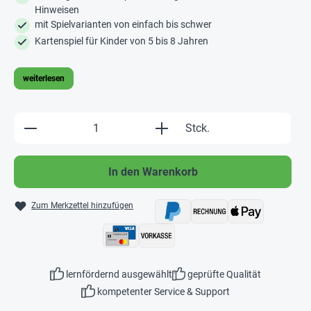
Hinweisen
mit Spielvarianten von einfach bis schwer
Kartenspiel für Kinder von 5 bis 8 Jahren
weiterlesen
Produkt Anzahl: Gib den gewünschten Wert e
Stck.
In den Warenkorb
Zum Merkzettel hinzufügen
lernfördernd ausgewählt
geprüfte Qualität
kompetenter Service & Support